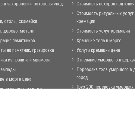
 в захоронении, похороны «под
Стоимость похорон под ключ
Стоимость ритуальных услуг
и, столы, cкамейки
кремации
: дерево, металл
Стоимость услуг кремации
рация памятников
Хранение тела в морге
ты на памятник, гравировка
Услуги кремации цена
ики из гранита и мрамора
Отпевание умершего в церкв
лампады
Перевозка тела умершего в 
город
ие в морге цена
Груз 200 перевозка умерших
ие умершего в морге
Услуга кремации тела
Стоимость хранения тела
его
Похороны под ключ цена
т © 2025. Обской Похоронный дом. Изготовление памятников. Права з