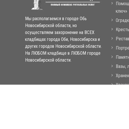
Помощь
ключ»
Мы располагаемся в городе Обь
Оградк
Новосибирской области, но
Кресты
осуществляем захоронение на ВСЕХ
Рестав
кладбищах города Оби, Новосибирска и
других городов Новосибирской области.
Портре
На ЛЮБОМ кладбище в ЛЮБОМ городе
Памятн
Новосибирской области.
Вазы, 
Хранен
Хранен
Морг. 
усопш
Копирай